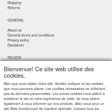
Shipping
Returns
GENERAL
About us
General terms and conditions
Privacy policy
Disclaimer
REVIEW
Bienvenue! Ce site web utilise des
What do others say about us?
cookies.
Customers rate our service, price and speed with an average
score of 9.4 (Q1 Quality Report 2024)
Bien que vous visitez notre site. Veuillez indiquer ici les cookies
que nous pouvons placer. Les cookies nécessaires ne collectent
pas de données personnelles. Les autres cookies nous aident à
CONTACT DETAILS
améliorer le site et votre expérience de visite. Ils nous aident
également à vous informer sur nos produits. Allez-vous pour un
Adriaen Banckertstraat 6
site Web fonctionnant de manière optimale, incluant tous les
3115 JE SCHIEDAM