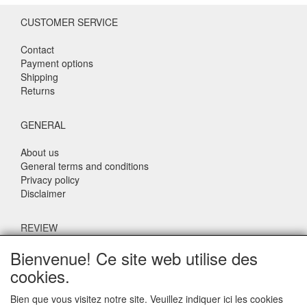
CUSTOMER SERVICE
Contact
Payment options
Shipping
Returns
GENERAL
About us
General terms and conditions
Privacy policy
Disclaimer
REVIEW
Bienvenue! Ce site web utilise des
What do others say about us?
cookies.
Customers rate our service, price and speed with an average
score of 9.4 (Q1 Quality Report 2024)
Bien que vous visitez notre site. Veuillez indiquer ici les cookies