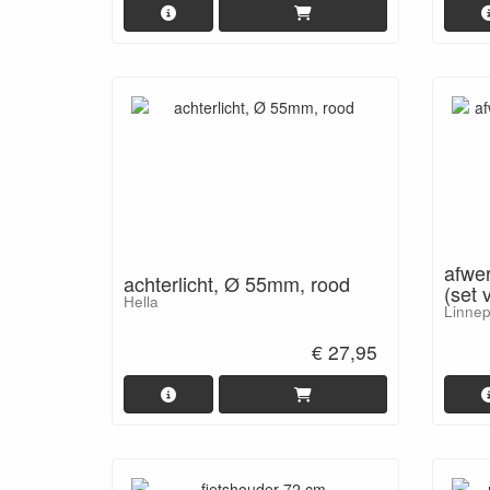
afwer
achterlicht, Ø 55mm, rood
(set 
Hella
Linne
€ 27,95