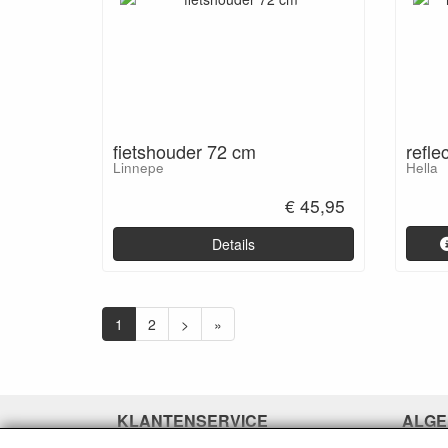
refle
fietshouder 72 cm
Hella
Linnepe
€ 45,95
Details
1
2
>
»
KLANTENSERVICE
ALGE