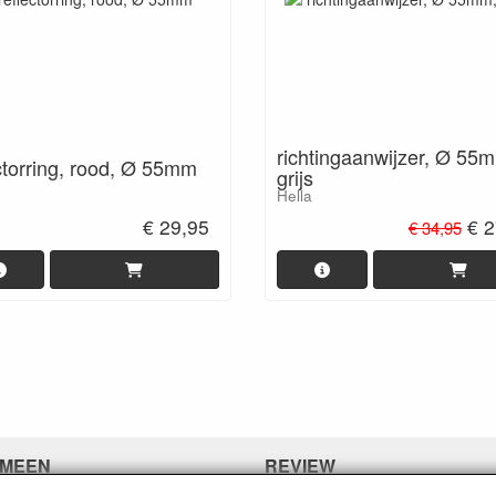
richtingaanwijzer, Ø 55
ctorring, rood, Ø 55mm
grijs
Hella
€ 29,95
€ 2
€ 34,95
MEEN
REVIEW